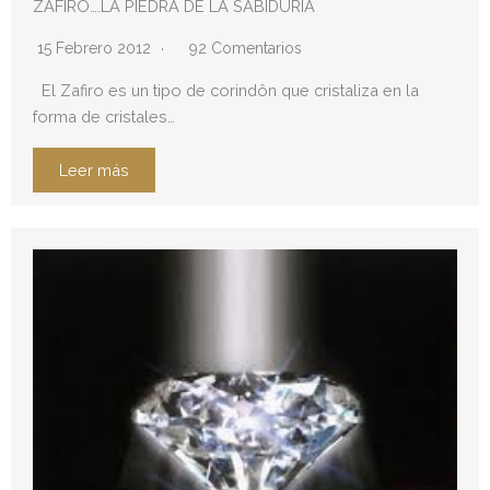
ZAFIRO….LA PIEDRA DE LA SABIDURIA
15 Febrero 2012
92 Comentarios
El Zafiro es un tipo de corindôn que cristaliza en la
forma de cristales…
Leer más