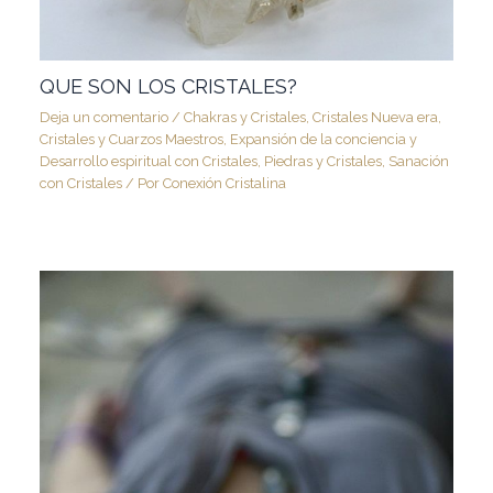
QUE SON LOS CRISTALES?
Deja un comentario
/
Chakras y Cristales
,
Cristales Nueva era
,
Cristales y Cuarzos Maestros
,
Expansión de la conciencia y
Desarrollo espiritual con Cristales
,
Piedras y Cristales
,
Sanación
con Cristales
/ Por
Conexión Cristalina