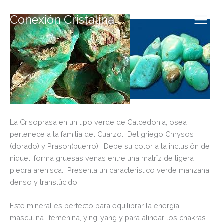
Ir
al
Conexión Cristalina
contenido
La Crisoprasa en un tipo verde de Calcedonia, osea
pertenece a la familia del Cuarzo. Del griego Chrysos
(dorado) y Prason(puerro). Debe su color a la inclusiôn de
nîquel; forma gruesas venas entre una matrîz de ligera
piedra arenisca. Presenta un caracterîstico verde manzana
denso y translûcido.
Este mineral es perfecto para equilibrar la energîa
masculina -femenina, ying-yang y para alinear los chakras