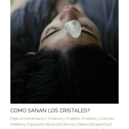
COMO SANAN LOS CRISTALES?
Deja un comentario
/
Chakras y Cristales
,
Cristales y Cuarzos
Maestros
,
Expansión de la conciencia y Desarrollo espiritual