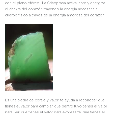
con el plano etêreo. La Crisoprasa activa, abre y energiza
el chakra del corazôn trayendo la energîa necesaria al
cuerpo fîsico a travês de la energîa amorosa del corazôn.
Es una piedra de coraje y valor; te ayuda a reconocer que
tienes el valor para cambiar, que dentro tuyo tienes el valor
para Ser, que tienes el valor para expresarte, que tienes el