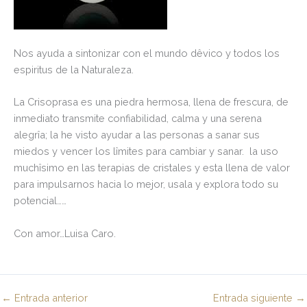
Nos ayuda a sintonizar con el mundo dêvico y todos los
espiritus de la Naturaleza.
La Crisoprasa es una piedra hermosa, llena de frescura, de
inmediato transmite confiabilidad, calma y una serena
alegrîa; la he visto ayudar a las personas a sanar sus
miedos y vencer los lîmites para cambiar y sanar. la uso
muchîsimo en las terapias de cristales y esta llena de valor
para impulsarnos hacia lo mejor, usala y explora todo su
potencial……
Con amor…Luisa Caro.
←
Entrada anterior
Entrada siguiente
→