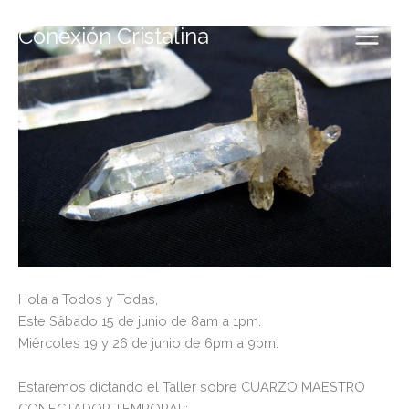
Ir
al
Conexión Cristalina
contenido
Hola a Todos y Todas,
Este Sâbado 15 de junio de 8am a 1pm.
Miêrcoles 19 y 26 de junio de 6pm a 9pm.
Estaremos dictando el Taller sobre CUARZO MAESTRO
CONECTADOR TEMPORAL;