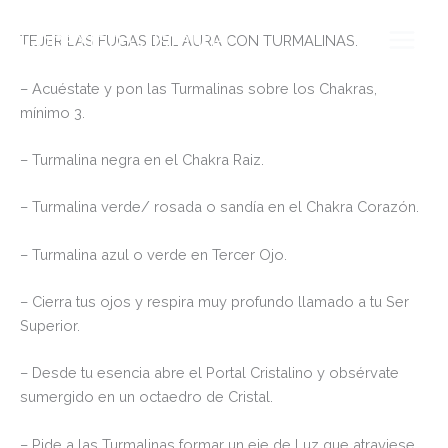
Ir
al
Conexión Cristalina
TEJER LAS FUGAS DEL AURA CON TURMALINAS.
contenido
– Acuéstate y pon las Turmalinas sobre los Chakras,
mínimo 3.
– Turmalina negra en el Chakra Raiz.
– Turmalina verde/ rosada o sandía en el Chakra Corazón.
– Turmalina azul o verde en Tercer Ojo.
– Cierra tus ojos y respira muy profundo llamado a tu Ser
Superior.
– Desde tu esencia abre el Portal Cristalino y obsérvate
sumergido en un octaedro de Cristal.
– Pide a las Turmalinas formar un eje de Luz que atraviese