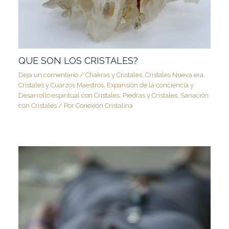
QUE SON LOS CRISTALES?
Deja un comentario
/
Chakras y Cristales
,
Cristales Nueva era
,
Cristales y Cuarzos Maestros
,
Expansión de la conciencia y
Desarrollo espiritual con Cristales
,
Piedras y Cristales
,
Sanación
con Cristales
/ Por
Conexión Cristalina