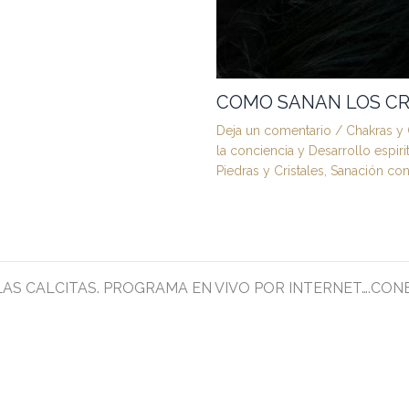
COMO SANAN LOS CR
Deja un comentario
/
Chakras y 
la conciencia y Desarrollo espiri
Piedras y Cristales
,
Sanación con 
 LAS CALCITAS. PROGRAMA EN VIVO POR INTERNET….CONEX