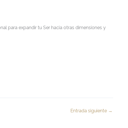
INICIO
SOBRE MI
BIBLIOTECA
VIDEOS
onal para expandir tu Ser hacia otras dimensiones y
Entrada siguiente
→