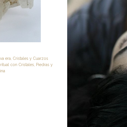
va era
,
Cristales y Cuarzos
itual con Cristales
,
Piedras y
ina