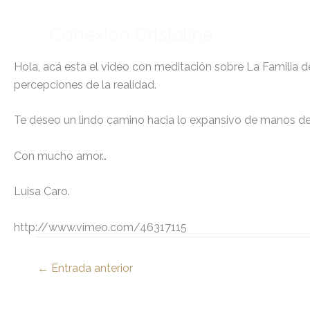
Ir
al
Conexión Cristalina
contenido
Hola, acá esta el video con meditación sobre La Familia de
percepciones de la realidad.
Te deseo un lindo camino hacia lo expansivo de manos de 
Con mucho amor…
Luisa Caro.
http://www.vimeo.com/46317115
←
Entrada anterior