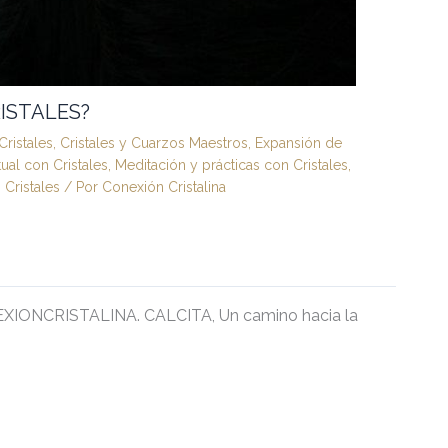
ISTALES?
Cristales
,
Cristales y Cuarzos Maestros
,
Expansión de
tual con Cristales
,
Meditación y prácticas con Cristales
,
Cristales
/ Por
Conexión Cristalina
IONCRISTALINA. CALCITA, Un camino hacia la