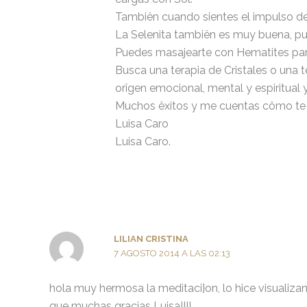
Tambiên cuando sientes el impulso de 
La Selenita tambiên es muy buena, pu
Puedes masajearte con Hematites para 
Busca una terapia de Cristales o una te
orîgen emocional, mental y espiritual
Muchos êxitos y me cuentas cômo te 
Luisa Caro
Luisa Caro.
LILIAN CRISTINA
7 AGOSTO 2014 A LAS 02:13
hola muy hermosa la meditaci}on, lo hice visualizan
que muchas gracias Luisa!!!!