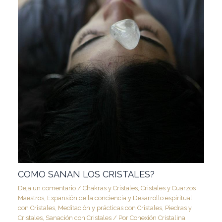
COMO SANAN LOS CRISTALES?
Deja un comentario
/
Chakras y Cristales
,
Cristales y Cuarzos
Maestros
,
Expansión de la conciencia y Desarrollo espiritual
con Cristales
,
Meditación y prácticas con Cristales
,
Piedras y
Cristales
,
Sanación con Cristales
/ Por
Conexión Cristalina