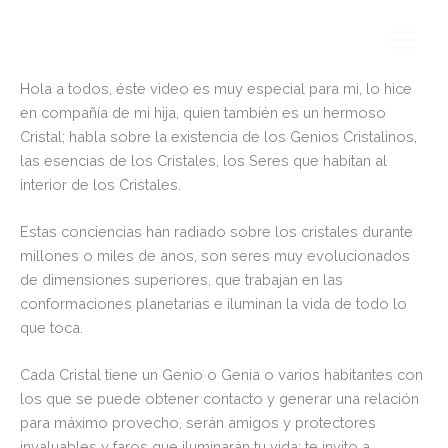
Ir
al
Conexión Cristalina
contenido
Hola a todos, éste video es muy especial para mi, lo hice
en compañía de mi hija, quien también es un hermoso
Cristal; habla sobre la existencia de los Genios Cristalinos,
las esencias de los Cristales, los Seres que habitan al
interior de los Cristales.
Estas conciencias han radiado sobre los cristales durante
millones o miles de anos, son seres muy evolucionados
de dimensiones superiores, que trabajan en las
conformaciones planetarias e iluminan la vida de todo lo
que toca.
Cada Cristal tiene un Genio o Genia o varios habitantes con
los que se puede obtener contacto y generar una relación
para máximo provecho, serán amigos y protectores
invaluables y faros que iluminarán tu vida; te invito a