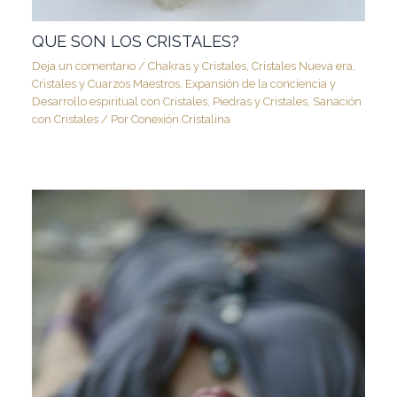
QUE SON LOS CRISTALES?
Deja un comentario
/
Chakras y Cristales
,
Cristales Nueva era
,
Cristales y Cuarzos Maestros
,
Expansión de la conciencia y
Desarrollo espiritual con Cristales
,
Piedras y Cristales
,
Sanación
con Cristales
/ Por
Conexión Cristalina