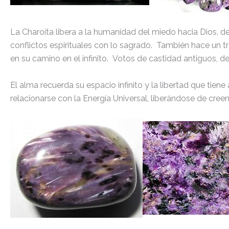
La Charoíta libera a la humanidad del miedo hacia Dios, de
conflictos espirituales con lo sagrado. También hace un tr
en su camino en el infinito. Votos de castidad antiguos, de
El alma recuerda su espacio infinito y la libertad que ti
relacionarse con la Energía Universal, liberándose de creen