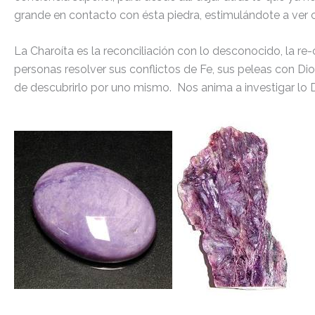
grande en contacto con ésta piedra, estimulándote a ver c
La Charoíta es la reconciliación con lo desconocido, la re-
personas resolver sus conflictos de Fe, sus peleas con Di
de descubrirlo por uno mismo. Nos anima a investigar lo 