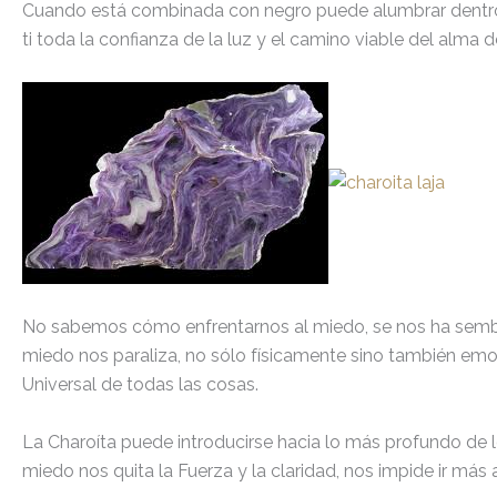
Cuando está combinada con negro puede alumbrar dentro de
ti toda la confianza de la luz y el camino viable del alma 
No sabemos cómo enfrentarnos al miedo, se nos ha sembra
miedo nos paraliza, no sólo físicamente sino también em
Universal de todas las cosas.
La Charoíta puede introducirse hacia lo más profundo de 
miedo nos quita la Fuerza y la claridad, nos impide ir más