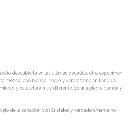
INICIO
SOBRE MI
BIBLIOTECA
VIDEOS
a sido descubierta en las últimas décadas, otro especímen
enta mezcla con blanco, negro y verde; también tiende al
imiento y estructura muy diferente. Es una piedra blanda y
rabajo de la sanación con Cristales y verdaderamente no