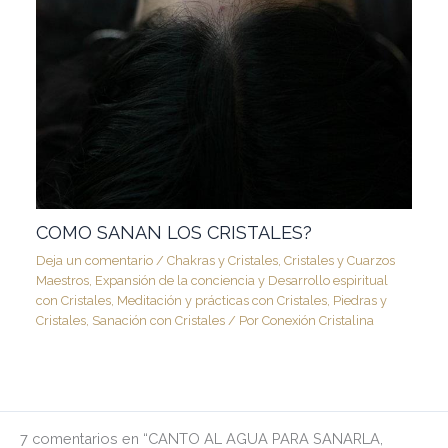
COMO SANAN LOS CRISTALES?
Deja un comentario
/
Chakras y Cristales
,
Cristales y Cuarzos
Maestros
,
Expansión de la conciencia y Desarrollo espiritual
con Cristales
,
Meditación y prácticas con Cristales
,
Piedras y
Cristales
,
Sanación con Cristales
/ Por
Conexión Cristalina
7 comentarios en “CANTO AL AGUA PARA SANARLA,