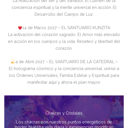
La realización del Ser y del Sanador, El Culmen de la
conciencia espiritual y la mente universal en acción. El
Desarrollo del Cuerpo de Luz.
14 de Marzo 2027 – EL SANTUARIO KUNZITA
La activación del corazón sagrado. El Amor más elevado
en acción en los cuerpos y la vida. Reseteo y libertad del
corazón.
4 de Abril 2027 – EL SANTUARIO DE LA CATEDRAL –
El holograma cósmico y la conciencia universal, unirse a
los Órdenes Universales, Familia Estelar y Espiritual para
manifestar aquí y ahora el plan mayor.
Chakras y Cristales
Los chacras son nuestros puntos energéticos de
poder. Nuestra vida diaria y experiencias modifican