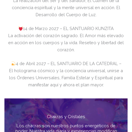
La realización del Ser y del Sanador, El Culmen de la
conciencia espiritual y la mente universal en acción. El
Desarrollo del Cuerpo de Luz.
14 de Marzo 2027 – EL SANTUARIO KUNZITA
La activación del corazón sagrado. El Amor más elevado
en acción en los cuerpos y la vida. Reseteo y libertad del
corazón.
4 de Abril 2027 – EL SANTUARIO DE LA CATEDRAL –
El holograma cósmico y la conciencia universal, unirse a
los Órdenes Universales, Familia Estelar y Espiritual para
manifestar aquí y ahora el plan mayor.
Chakras y Cristales
Los chacras son nuestros puntos energéticos de
poder. Nuestra vida diaria y experiencias modifican